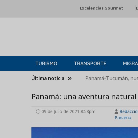
Pasar
Excelencias Gourmet
E
al
contenido
principal
TURISMO
TRANSPORTE
MIGRA
Última noticia
Panamá-Tucumán, nuev
Panamá: una aventura natural
09 de Julio de 2021 8:58pm
Redacció
Panamá