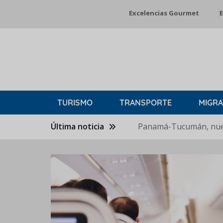
Pasar
Excelencias Gourmet
E
al
contenido
principal
TURISMO
TRANSPORTE
MIGRA
Última noticia
Panamá-Tucumán, nuev