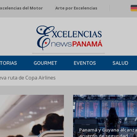
xcelencias del Motor
Arte por Excelencias
TORIAS
GOURMET
EVENTOS
SALUD
a ruta de Copa Airlines
Panamá y Guyana alcanza
acuerdo de seguridad