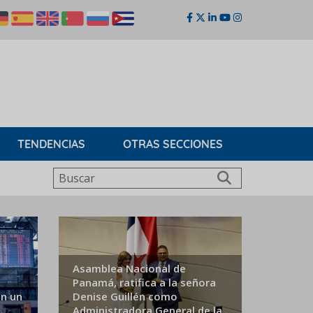
TENDENCIAS
OTRAS SECCIONES
Buscar
Asamblea Nacional de
Panamá, ratifica a la señora
n un
Denise Guillén como
Administradora General de la