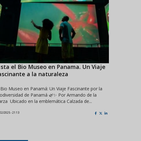
ista el Bio Museo en Panama. Un Viaje
Panamá 
ascinante a la naturaleza
Panama se 
Maduro en 
 Bio Museo en Panamá: Un Viaje Fascinante por la
oferta turí
iodiversidad de Panamá 🌿✨ Por Armando de la
rza Ubicado en la emblemática Calzada de...
03/02/2025 - 07:1
02/2025 - 21:13