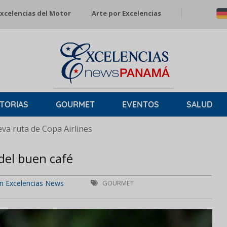
xcelencias del Motor
Arte por Excelencias
TORIAS
GOURMET
EVENTOS
SALUD
a ruta de Copa Airlines
del buen café
n Excelencias News
GOURMET