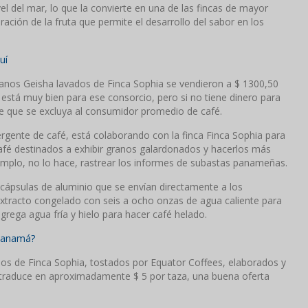
l del mar, lo que la convierte en una de las fincas de mayor
ación de la fruta que permite el desarrollo del sabor en los
uí
anos Geisha lavados de Finca Sophia se vendieron a $ 1300,50
 está muy bien para ese consorcio, pero si no tiene dinero para
e que se excluya al consumidor promedio de café.
gente de café, está colaborando con la finca Finca Sophia para
 café destinados a exhibir granos galardonados y hacerlos más
emplo, no lo hace, rastrear los informes de subastas panameñas.
cápsulas de aluminio que se envían directamente a los
extracto congelado con seis a ocho onzas de agua caliente para
grega agua fría y hielo para hacer café helado.
 Panamá?
nos de Finca Sophia, tostados por Equator Coffees, elaborados y
e traduce en aproximadamente $ 5 por taza, una buena oferta