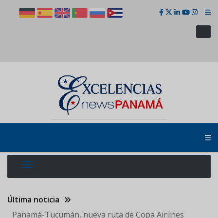
Pasar
al
contenido
principal
Última noticia
Panamá-Tucumán, nueva ruta de Copa Airlines