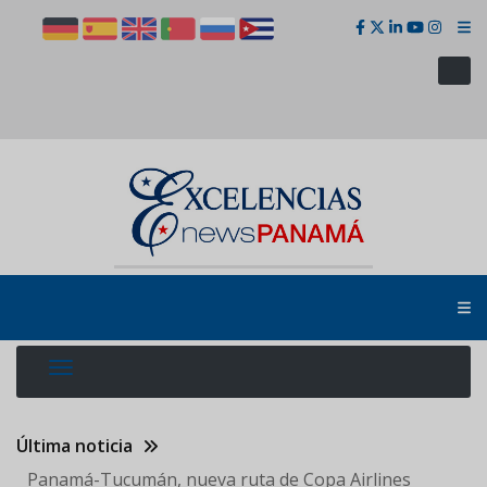
Pasar
al
contenido
principal
Última noticia
Panamá-Tucumán, nueva ruta de Copa Airlines