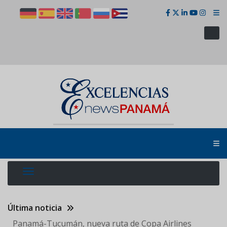
Pasar
al
contenido
principal
Última noticia
Panamá-Tucumán, nueva ruta de Copa Airlines