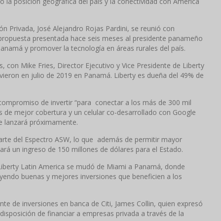
la posición geográfica del país y la conectividad con América
sión Privada, José Alejandro Rojas Pardini, se reunió con
la propuesta presentada hace seis meses al presidente panameño
anamá y promover la tecnología en áreas rurales del país.
 con Mike Fries, Director Ejecutivo y Vice Presidente de Liberty
uvieron en julio de 2019 en Panamá. Liberty es dueña del 49% de
compromiso de invertir “para conectar a los más de 300 mil
 de mejor cobertura y un celular co-desarrollado con Google
e lanzará próximamente.
parte del Espectro ASW, lo que además de permitir mayor
rá un ingreso de 150 millones de dólares para el Estado.
 Liberty Latin America se mudó de Miami a Panamá, donde
ayendo buenas y mejores inversiones que beneficien a los
te de inversiones en banca de Citi, James Collin, quien expresó
 disposición de financiar a empresas privada a través de la