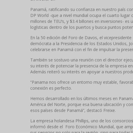
Panamá, ratificando su confianza en nuestro país co
DP World -que a nivel mundial ocupa el cuarto luga
millones de TEU’s, y $3.4 billones en inversiones- e
logísticas dentro de los puertos y busca puntos pote
En la 50 edición del Foro de Davos, el vicepresidente 
demócrata a la Presidencia de los Estados Unidos, Jo
celebrarse en Panamá con el fin de impulsar la prese
También se sostuvo una reunión con el director ejecu
su interés de potenciar la presencia de la empresa
Además reiteró su interés en apoyar a nuestros prod
“Panama nos ofrece un entorno muy estable, favorable
conexión es perfecto.
Hemos desarrollado en los últimos meses en Panamá
América del Norte, porque esa buena ubicación y cone
esos países desde Panamá”, destacó Freixe.
La empresa holandesa Phillips, uno de los consorcio
informó desde el Foro Económico Mundial, que ampli
sus servicios no solo para la región, sino para todas 