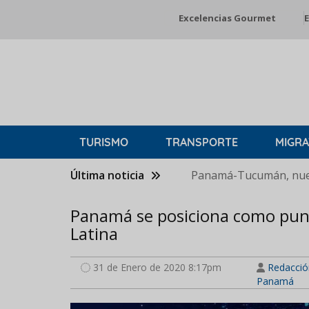
Pasar
Excelencias Gourmet
E
al
contenido
principal
TURISMO
TRANSPORTE
MIGRA
Última noticia
Panamá-Tucumán, nuev
Panamá se posiciona como punt
Latina
31 de Enero de 2020 8:17pm
Redacció
Panamá