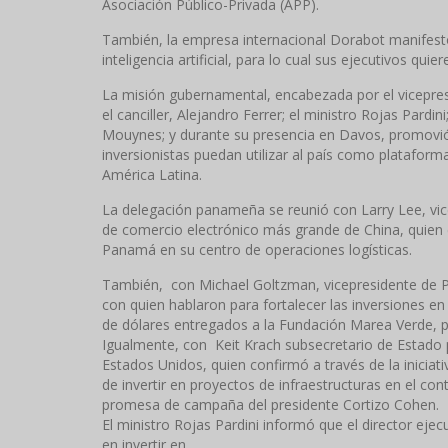
Asociación Público-Privada (APP).
También, la empresa internacional Dorabot manifestó
inteligencia artificial, para lo cual sus ejecutivos qui
La misión gubernamental, encabezada por el vicepresi
el canciller, Alejandro Ferrer; el ministro Rojas Pardin
Mouynes; y durante su presencia en Davos, promov
inversionistas puedan utilizar al país como platafor
América Latina.
La delegación panameña se reunió con Larry Lee, v
de comercio electrónico más grande de China, quien e
Panamá en su centro de operaciones logísticas.
También, con Michael Goltzman, vicepresidente de Po
con quien hablaron para fortalecer las inversiones en
de dólares entregados a la Fundación Marea Verde, pa
Igualmente, con Keit Krach subsecretario de Estado
Estados Unidos, quien confirmó a través de la inicia
de invertir en proyectos de infraestructuras en el con
promesa de campaña del presidente Cortizo Cohen.
El ministro Rojas Pardini informó que el director ej
en invertir en