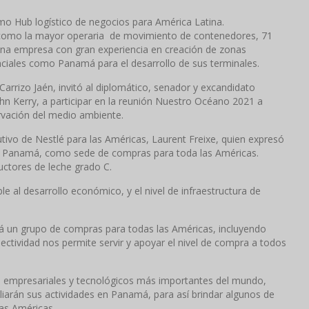
mo Hub logístico de negocios para América Latina.
r como la mayor operaria de movimiento de contenedores, 71
s una empresa con gran experiencia en creación de zonas
nciales como Panamá para el desarrollo de sus terminales.
Carrizo Jaén, invitó al diplomático, senador y excandidato
hn Kerry, a participar en la reunión Nuestro Océano 2021 a
rvación del medio ambiente.
tivo de Nestlé para las Américas, Laurent Freixe, quien expresó
 en Panamá, como sede de compras para toda las Américas.
uctores de leche grado C.
 al desarrollo económico, y el nivel de infraestructura de
 un grupo de compras para todas las Américas, incluyendo
ctividad nos permite servir y apoyar el nivel de compra a todos
s empresariales y tecnológicos más importantes del mundo,
arán sus actividades en Panamá, para así brindar algunos de
las Américas.