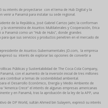
 su interés de proyectarse con el tema de Hub Digital y la
eren venir a Panamá para instalar su sede regional.
dente de la República, José Gabriel Carrizo Jaén; la conforman
i; y la viceministra de Asuntos Multilaterales y Cooperación, Erica
ió a Panamá como un “Hub de Hubs”, donde grandes
ma para que sus servicios y productos penetren en el mercado de
icepresidente de Asuntos Gubernamentales JD.com, la empresa
xpresó su interés de explorar las opciones de convertir a
líticas Públicas y Sustentabilidad de The Coca-Cola Company,
 Panamá, con el aumento de la inversión inicial de tres millones
ra contribuir a temas de sostenibilidad ambiental.
 para el Desarrollo Económico, Energía y Medio Ambiente de
tiva “America Crece” el interés de algunas empresas americanas
tinente y en Panamá, tras la aprobación de la ley de la APP, una
ecutivo de DP World, sultán Ahmed bin Sulayem, expresó su interés