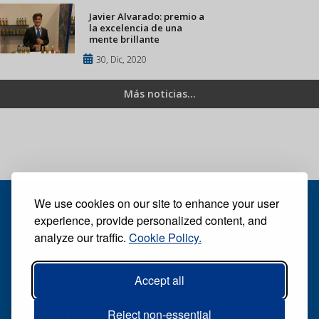
Javier Alvarado: premio a
la excelencia de una
mente brillante
30, Dic, 2020
Más noticias...
We use cookies on our site to enhance your user
experience, provide personalized content, and
analyze our traffic.
Cookie Policy.
Recibe nuestro periódico digital semanal gratuito
Suscribirse
Desuscribirse
Accept all
Reject non-essential
Síganos: