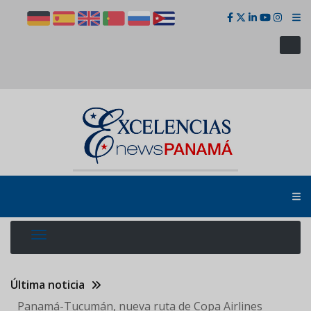
Pasar
al
contenido
principal
Última noticia
Panamá-Tucumán, nueva ruta de Copa Airlines