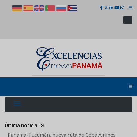
Pasar
al
contenido
principal
Última noticia
Panamá-Tucumán, nueva ruta de Copa Airlines