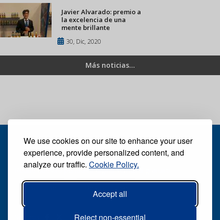
Javier Alvarado: premio a
la excelencia de una
mente brillante
30, Dic, 2020
Más noticias...
We use cookies on our site to enhance your user
experience, provide personalized content, and
analyze our traffic.
Cookie Policy.
Recibe nuestro periódico digital semanal gratuito
Suscribirse
Desuscribirse
Accept all
Reject non-essential
Síganos: