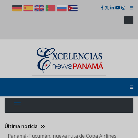
Pasar
al
contenido
principal
Última noticia
Panamá-Tucumán, nueva ruta de Copa Airlines