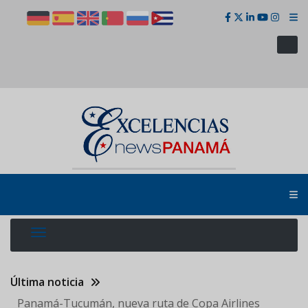
Pasar
al
contenido
principal
Última noticia
Panamá-Tucumán, nueva ruta de Copa Airlines