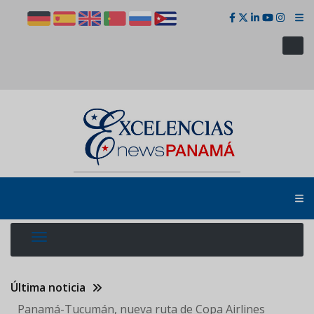
Pasar
al
contenido
principal
Última noticia
Panamá-Tucumán, nueva ruta de Copa Airlines