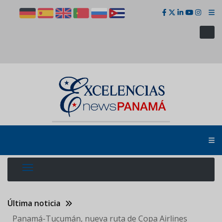
Pasar
al
contenido
principal
Última noticia
Panamá-Tucumán, nueva ruta de Copa Airlines