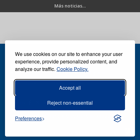
Más noticias...
We use cookies on our site to enhance your user
experience, provide personalized content, and
analyze our traffic.
Cookie Policy.
Recibe nuestro periódico digital semanal gratuito
Suscribirse
Desuscribirse
Accept all
Reject non-essential
Síganos:
TODOS LOS DERECHOS RESERVADOS ®CARIBBEAN
Preferences
NEWS DIGITAL.
PUBLICADO POR
GRUPO EXCELENCIAS.