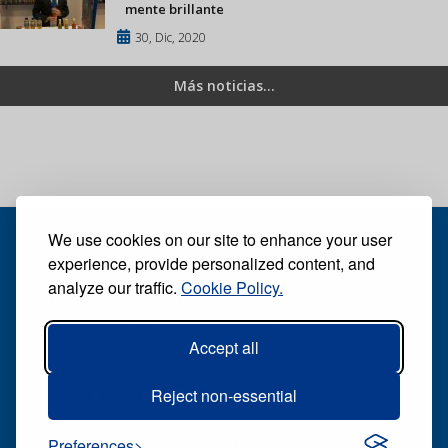
mente brillante
30, Dic, 2020
Más noticias...
We use cookies on our site to enhance your user
experience, provide personalized content, and
analyze our traffic.
Cookie Policy.
Recibe nuestro periódico digital semanal gratuito
Suscribirse
Desuscribirse
Accept all
Reject non-essential
Síganos:
TODOS LOS DERECHOS RESERVADOS ®CARIBBEAN
Preferences