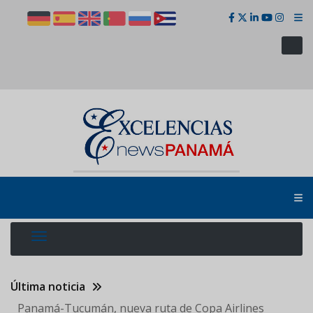
Pasar
al
contenido
principal
Última noticia
Panamá-Tucumán, nueva ruta de Copa Airlines