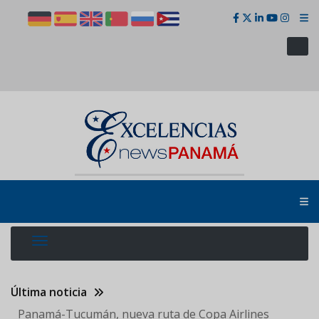
Pasar
al
contenido
principal
Última noticia
Panamá-Tucumán, nueva ruta de Copa Airlines