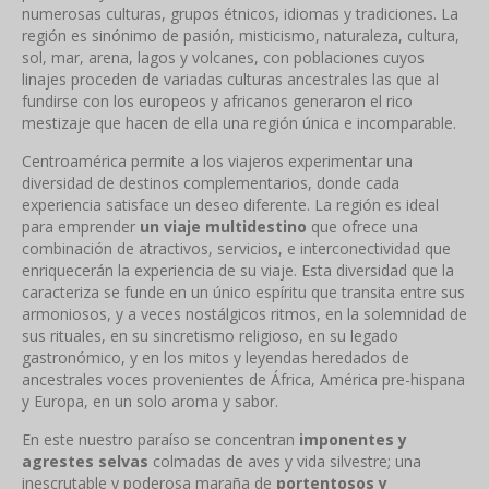
numerosas culturas, grupos étnicos, idiomas y tradiciones. La
región es sinónimo de pasión, misticismo, naturaleza, cultura,
sol, mar, arena, lagos y volcanes, con poblaciones cuyos
linajes proceden de variadas culturas ancestrales las que al
fundirse con los europeos y africanos generaron el rico
mestizaje que hacen de ella una región única e incomparable.
Centroamérica permite a los viajeros experimentar una
diversidad de destinos complementarios, donde cada
experiencia satisface un deseo diferente. La región es ideal
para emprender
un viaje multidestino
que ofrece una
combinación de atractivos, servicios, e interconectividad que
enriquecerán la experiencia de su viaje. Esta diversidad que la
caracteriza se funde en un único espíritu que transita entre sus
armoniosos, y a veces nostálgicos ritmos, en la solemnidad de
sus rituales, en su sincretismo religioso, en su legado
gastronómico, y en los mitos y leyendas heredados de
ancestrales voces provenientes de África, América pre-hispana
y Europa, en un solo aroma y sabor.
En este nuestro paraíso se concentran
imponentes y
agrestes selvas
colmadas de aves y vida silvestre; una
inescrutable y poderosa maraña de
portentosos y