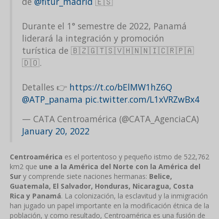
de
@fitur_madrid
🇪🇸
Durante el 1° semestre de 2022, Panamá
liderará la integración y promoción
turística de 🇧🇿🇬🇹🇸🇻🇭🇳🇳🇮🇨🇷🇵🇦
🇩🇴.
Detalles 👉
https://t.co/bElMW1hZ6Q
@ATP_panama
pic.twitter.com/L1xVRZwBx4
— CATA Centroamérica (@CATA_AgenciaCA)
January 20, 2022
Centroamérica
es el portentoso y pequeño istmo de 522,762
km2 que
une a la América del Norte con la América del
Sur
y comprende siete naciones hermanas:
Belice,
Guatemala, El Salvador, Honduras, Nicaragua, Costa
Rica y Panamá
. La colonización, la esclavitud y la inmigración
han jugado un papel importante en la modificación étnica de la
población, y como resultado, Centroamérica es una fusión de