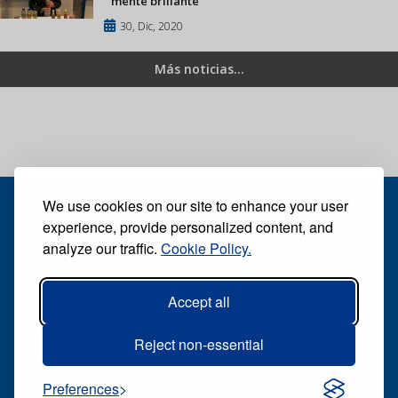
mente brillante
30, Dic, 2020
Más noticias...
We use cookies on our site to enhance your user
experience, provide personalized content, and
analyze our traffic.
Cookie Policy.
Recibe nuestro periódico digital semanal gratuito
Suscribirse
Desuscribirse
Accept all
Reject non-essential
Síganos:
TODOS LOS DERECHOS RESERVADOS ®CARIBBEAN
Preferences