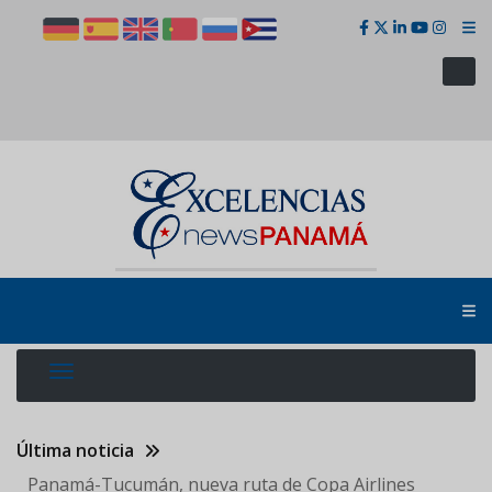
Pasar
al
contenido
principal
Última noticia
Panamá-Tucumán, nueva ruta de Copa Airlines