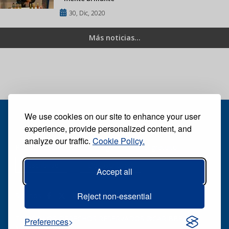
30, Dic, 2020
Más noticias...
We use cookies on our site to enhance your user
experience, provide personalized content, and
analyze our traffic.
Cookie Policy.
Recibe nuestro periódico digital semanal gratuito
Suscribirse
Desuscribirse
Accept all
Reject non-essential
Síganos:
TODOS LOS DERECHOS RESERVADOS ®CARIBBEAN
Preferences
NEWS DIGITAL.