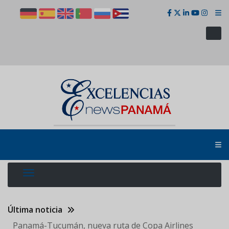
Pasar
al
contenido
principal
Última noticia
Panamá-Tucumán, nueva ruta de Copa Airlines