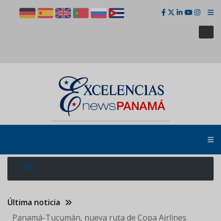
Pasar
al
contenido
principal
Última noticia
Panamá-Tucumán, nueva ruta de Copa Airlines