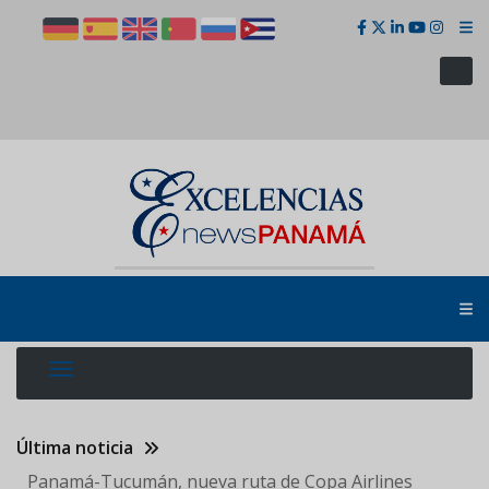
Pasar
al
contenido
principal
Última noticia
Panamá-Tucumán, nueva ruta de Copa Airlines