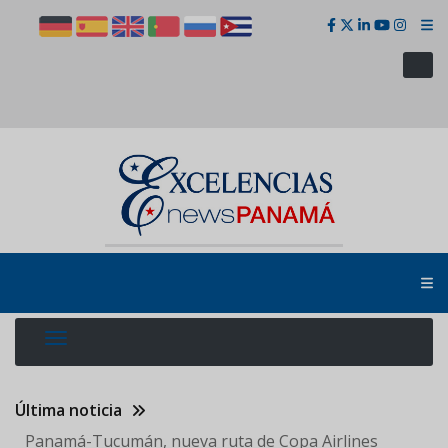
Pasar
al
contenido
principal
Última noticia
Panamá-Tucumán, nueva ruta de Copa Airlines