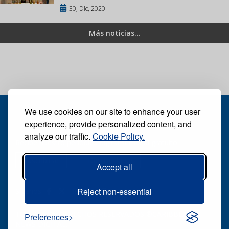
30, Dic, 2020
Más noticias...
We use cookies on our site to enhance your user
experience, provide personalized content, and
analyze our traffic.
Cookie Policy.
Recibe nuestro periódico digital semanal gratuito
Suscribirse
Desuscribirse
Accept all
Reject non-essential
Síganos:
TODOS LOS DERECHOS RESERVADOS ®CARIBBEAN
Preferences
NEWS DIGITAL.