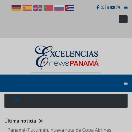
Pasar
al
contenido
principal
Última noticia
Panamá-Tucumán, nueva ruta de Copa Airlines