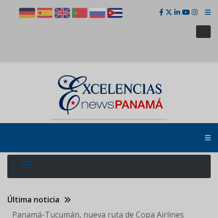
Pasar
al
contenido
principal
Última noticia
Panamá-Tucumán, nueva ruta de Copa Airlines