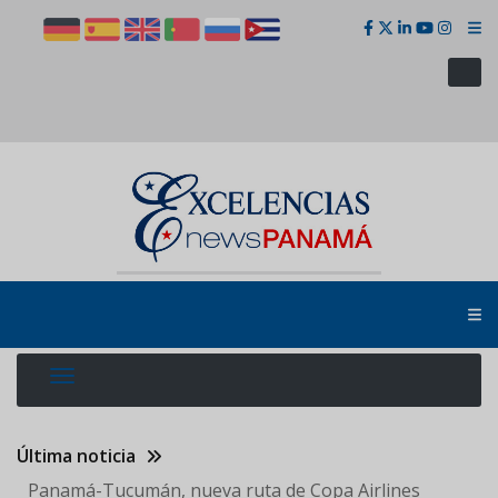
Pasar
al
contenido
principal
Última noticia
Panamá-Tucumán, nueva ruta de Copa Airlines