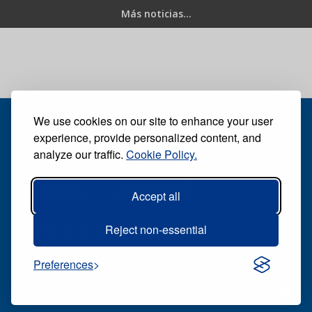
Más noticias...
We use cookies on our site to enhance your user
experience, provide personalized content, and
analyze our traffic.
Cookie Policy.
Recibe nuestro periódico digital semanal gratuito
Suscribirse
Desuscribirse
Accept all
Reject non-essential
Síganos:
TODOS LOS DERECHOS RESERVADOS ®CARIBBEAN
Preferences
NEWS DIGITAL.
PUBLICADO POR
GRUPO EXCELENCIAS.