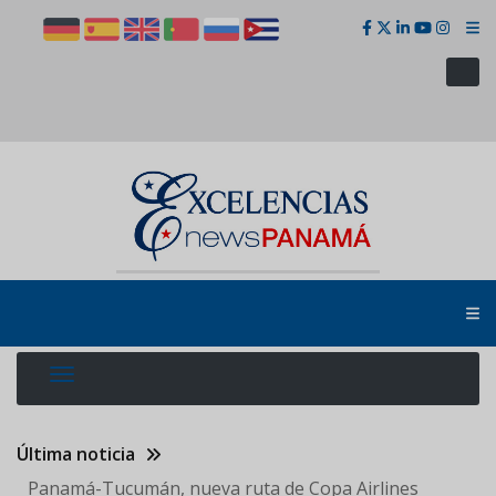
Pasar
al
contenido
principal
Última noticia
Panamá-Tucumán, nueva ruta de Copa Airlines