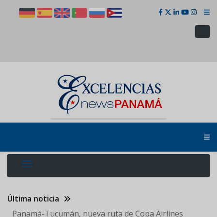
Pasar
al
contenido
principal
Última noticia
Panamá-Tucumán, nueva ruta de Copa Airlines