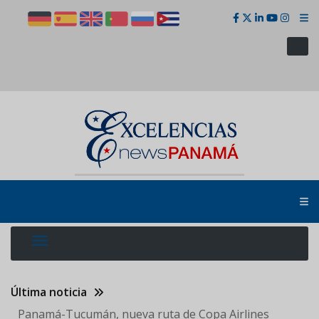
Pasar
al
contenido
principal
Última noticia
Panamá-Tucumán, nueva ruta de Copa Airlines