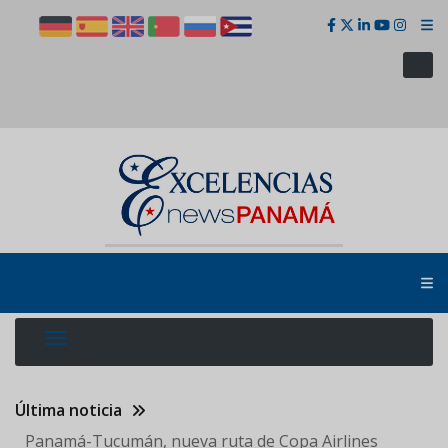
Pasar
al
contenido
principal
Última noticia
Panamá-Tucumán, nueva ruta de Copa Airlines