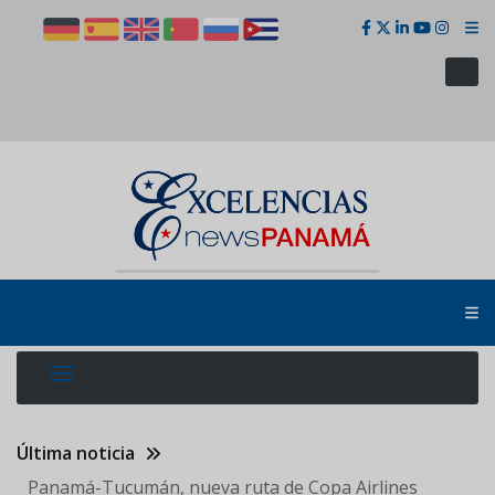
Pasar
al
contenido
principal
Última noticia
Panamá-Tucumán, nueva ruta de Copa Airlines