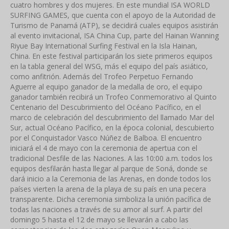
cuatro hombres y dos mujeres. En este mundial ISA WORLD
SURFING GAMES, que cuenta con el apoyo de la Autoridad de
Turismo de Panamá (ATP), se decidirá cuales equipos asistirán
al evento invitacional, ISA China Cup, parte del Hainan Wanning
Riyue Bay International Surfing Festival en la Isla Hainan,
China. En este festival participarán los siete primeros equipos
en la tabla general del WSG, más el equipo del país asiático,
como anfitrión. Además del Trofeo Perpetuo Fernando
Aguerre al equipo ganador de la medalla de oro, el equipo
ganador también recibirá un Trofeo Conmemorativo al Quinto
Centenario del Descubrimiento del Océano Pacífico, en el
marco de celebración del descubrimiento del llamado Mar del
Sur, actual Océano Pacífico, en la época colonial, descubierto
por el Conquistador Vasco Núñez de Balboa. El encuentro
iniciará el 4 de mayo con la ceremonia de apertua con el
tradicional Desfile de las Naciones. A las 10:00 a.m. todos los
equipos desfilarán hasta llegar al parque de Soná, donde se
dará inicio a la Ceremonia de las Arenas, en donde todos los
países vierten la arena de la playa de su país en una pecera
transparente. Dicha ceremonia simboliza la unión pacífica de
todas las naciones a través de su amor al surf. A partir del
domingo 5 hasta el 12 de mayo se llevarán a cabo las