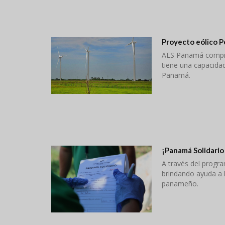
Proyecto eólico 
AES Panamá compró
tiene una capacida
Panamá.
¡Panamá Solidario
A través del progr
brindando ayuda a 
panameño.