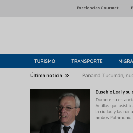
Pasar
Excelencias Gourmet
E
al
contenido
principal
TURISMO
TRANSPORTE
MIGRA
Última noticia
Panamá-Tucumán, nuev
Eusebio Leal y su 
Durante su estancia
Antillas que asistió
la ciudad y las rui
ambos Patrimonio 