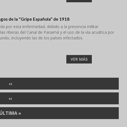
agos de la "Gripe Española" de 1918
a por esta enfermedad, debido a la presencia militar
as riberas del Canal de Panamá y el uso de la vía acuática por
ndo, incluyendo las de los países infectados.
VER MÁS
PÁGINA
‹‹
ANTERIOR
SIGUIENTE
››
PÁGINA
ÚLTIMA
ÚLTIMA »
PÁGINA