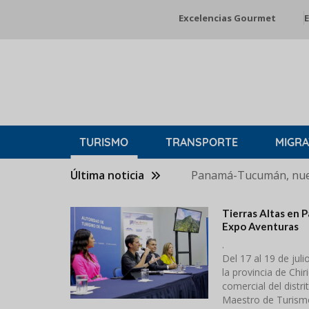
Pasar
Excelencias Gourmet
E
al
contenido
principal
TURISMO
TRANSPORTE
MIGRA
Última noticia
Panamá-Tucumán, nuev
Tierras Altas en 
Expo Aventuras
.
Del 17 al 19 de jul
la provincia de Chir
comercial del distri
Maestro de Turism