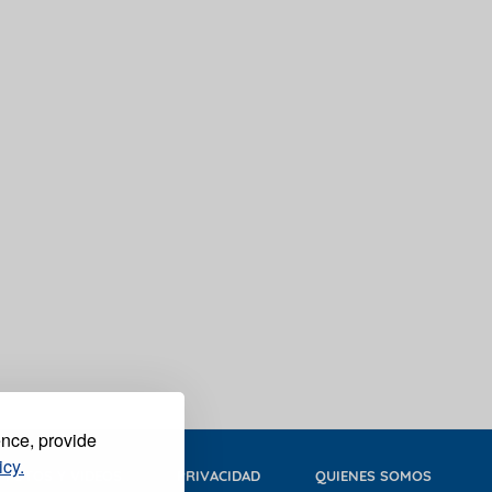
ence, provide
icy.
FOTOS Y VIDEOS
PRIVACIDAD
QUIENES SOMOS