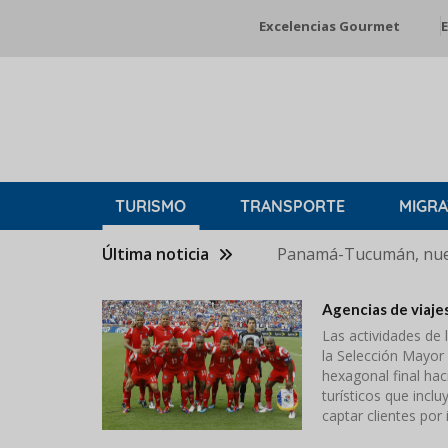
Pasar
Excelencias Gourmet
E
al
contenido
principal
TURISMO
TRANSPORTE
MIGRA
Última noticia
Panamá-Tucumán, nuev
Agencias de viaje
Las actividades de 
la Selección Mayor 
hexagonal final hac
turísticos que incl
captar clientes por 