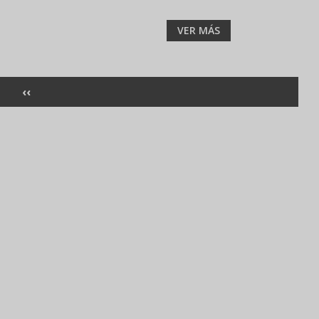
VER MÁS
PÁGINA
‹‹
ANTERIOR