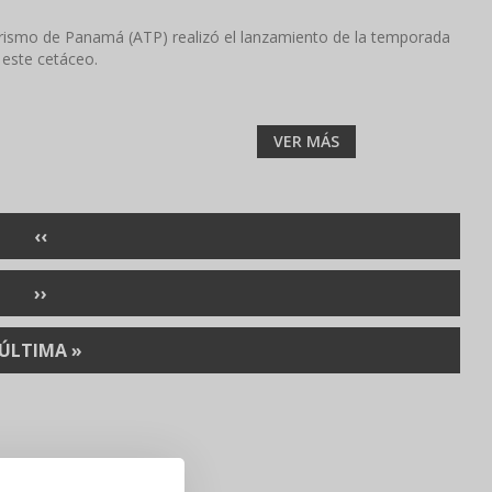
rismo de Panamá (ATP) realizó el lanzamiento de la temporada
 este cetáceo.
VER MÁS
PÁGINA
‹‹
ANTERIOR
SIGUIENTE
››
PÁGINA
ÚLTIMA
ÚLTIMA »
PÁGINA