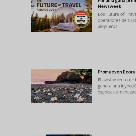
Panamá gana prem
Newsweek
Los Future of Trave
operadores de turis
blogueros.
Promueven Ecorut
El avistamiento de 
genera una inyecci
especies amenazad