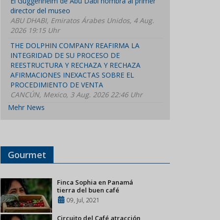
El Guggenheim de Abu Dabi nombra al primer
director del museo
ABU DHABI, Emiratos Árabes Unidos, 4 Aug.
2026 19:15 Uhr
THE DOLPHIN COMPANY REAFIRMA LA
INTEGRIDAD DE SU PROCESO DE
REESTRUCTURA Y RECHAZA Y RECHAZA
AFIRMACIONES INEXACTAS SOBRE EL
PROCEDIMIENTO DE VENTA
CANCÚN, Mexico, 3 Aug. 2026 22:46 Uhr
Mehr News
Gourmet
Finca Sophia en Panamá
tierra del buen café
09, Jul, 2021
Circuito del Café atracción