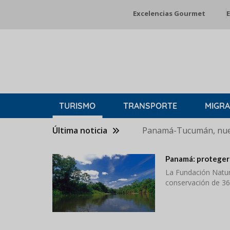
Pasar
Excelencias Gourmet
E
al
contenido
principal
TURISMO
TRANSPORTE
MIGRA
Última noticia
Panamá-Tucumán, nuev
Panamá: proteger 
La Fundación Natur
conservación de 36