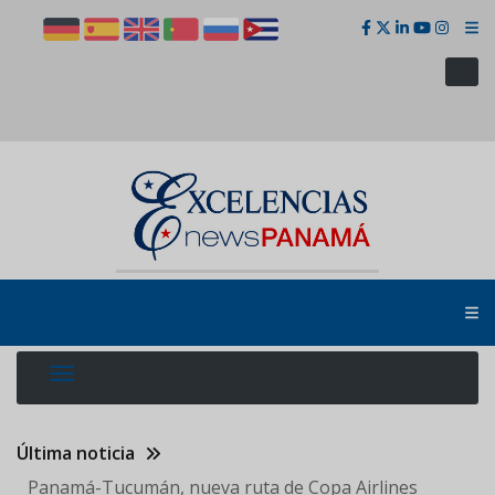
Pasar
al
contenido
principal
Última noticia
Panamá-Tucumán, nueva ruta de Copa Airlines