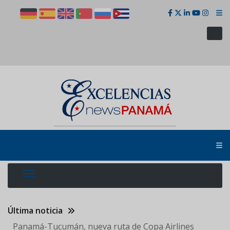
Pasar
al
contenido
principal
Última noticia
Panamá-Tucumán, nueva ruta de Copa Airlines