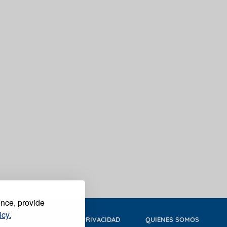
ence, provide
icy.
FOTOS Y VIDEOS
PRIVACIDAD
QUIENES SOMOS