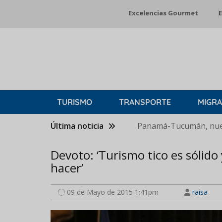
Pasar
Excelencias Gourmet
E
al
contenido
principal
TURISMO
TRANSPORTE
MIGRA
Última noticia
Panamá-Tucumán, nuev
Devoto: ‘Turismo tico es sólid
hacer’
09 de Mayo de 2015 1:41pm
raisa