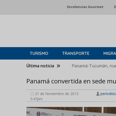
Pasar
Excelencias Gourmet
E
al
contenido
principal
TURISMO
TRANSPORTE
MIGRA
Última noticia
Panamá-Tucumán, nuev
Panamá convertida en sede mun
21 de Noviembre de 2013
periodist
5:47pm