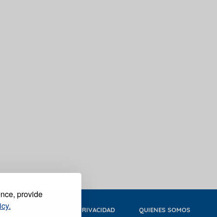
ence, provide
icy.
FOTOS Y VIDEOS
PRIVACIDAD
QUIENES SOMOS