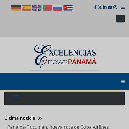
Pasar
al
contenido
principal
Última noticia
Panamá-Tucumán, nueva ruta de Copa Airlines