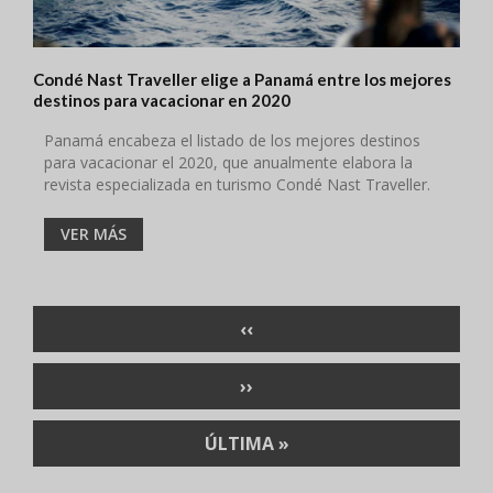
Condé Nast Traveller elige a Panamá entre los mejores
destinos para vacacionar en 2020
Panamá encabeza el listado de los mejores destinos
para vacacionar el 2020, que anualmente elabora la
revista especializada en turismo Condé Nast Traveller.
VER MÁS
Paginación
PÁGINA
‹‹
ANTERIOR
SIGUIENTE
››
PÁGINA
ÚLTIMA
ÚLTIMA »
PÁGINA