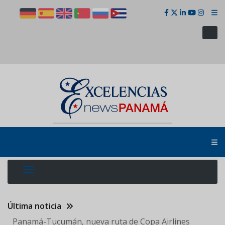
Pasar
al
contenido
principal
Última noticia
Panamá-Tucumán, nueva ruta de Copa Airlines