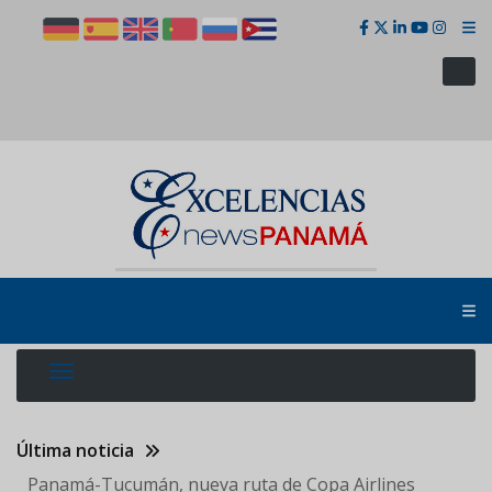
Pasar
al
contenido
principal
Última noticia
Panamá-Tucumán, nueva ruta de Copa Airlines