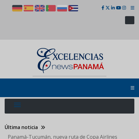
Pasar
al
contenido
principal
Última noticia
Panamá-Tucumán, nueva ruta de Copa Airlines