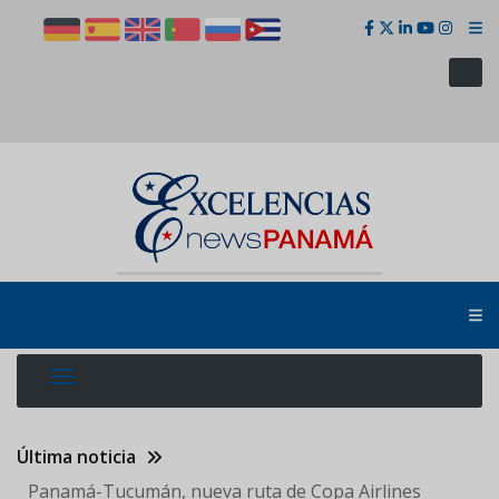
Pasar
al
contenido
principal
Última noticia
Panamá-Tucumán, nueva ruta de Copa Airlines