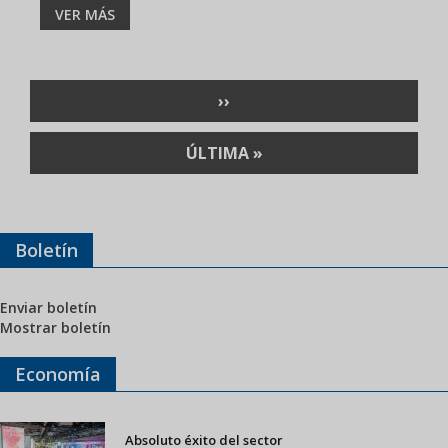
VER MÁS
Paginación
SIGUIENTE
››
PÁGINA
ÚLTIMA
ÚLTIMA »
PÁGINA
Boletín
Enviar boletín
Mostrar boletín
Economía
Absoluto éxito del sector