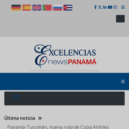
Pasar
al
contenido
principal
Última noticia
Panamá-Tucumán, nueva ruta de Copa Airlines