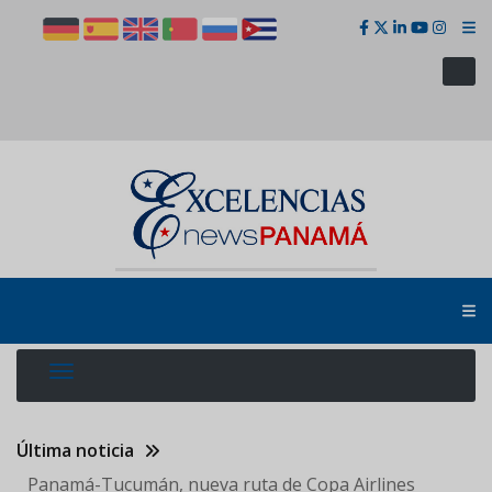
Pasar
al
contenido
principal
Última noticia
Panamá-Tucumán, nueva ruta de Copa Airlines