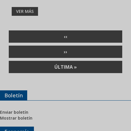
VER MÁS
Paginación
PÁGINA
‹‹
ANTERIOR
SIGUIENTE
››
PÁGINA
ÚLTIMA
ÚLTIMA »
PÁGINA
Boletín
Enviar boletín
Mostrar boletín