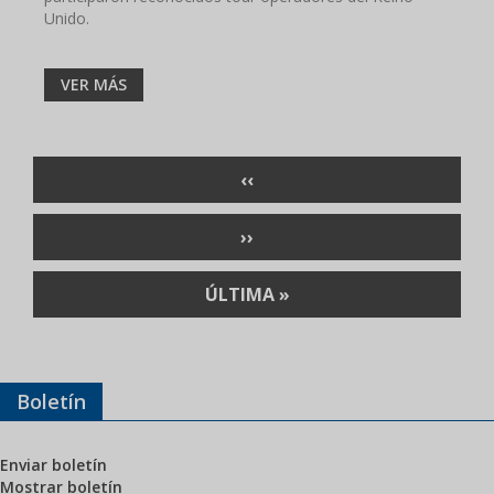
Unido.
VER MÁS
Paginación
PÁGINA
‹‹
ANTERIOR
SIGUIENTE
››
PÁGINA
ÚLTIMA
ÚLTIMA »
PÁGINA
Boletín
Enviar boletín
Mostrar boletín