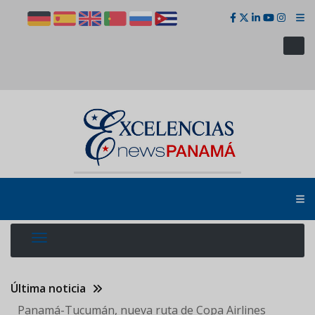
Pasar
al
contenido
principal
Última noticia
Panamá-Tucumán, nueva ruta de Copa Airlines