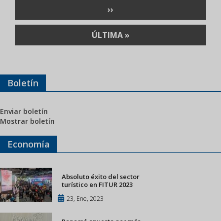
SIGUIENTE
››
PÁGINA
ÚLTIMA
ÚLTIMA »
PÁGINA
Boletín
Enviar boletín
Mostrar boletín
Economía
Absoluto éxito del sector
turístico en FITUR 2023
23, Ene, 2023