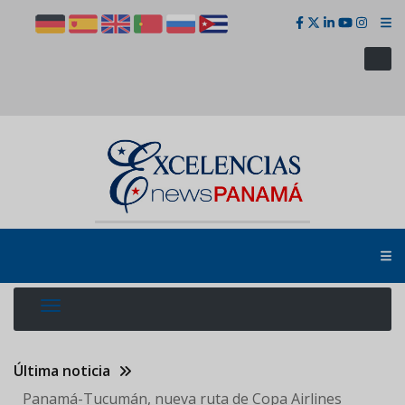
Pasar
al
contenido
principal
Última noticia
Panamá-Tucumán, nueva ruta de Copa Airlines