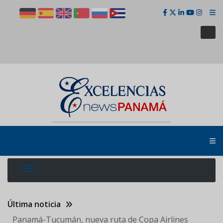
Pasar
al
contenido
principal
Última noticia
Panamá-Tucumán, nueva ruta de Copa Airlines