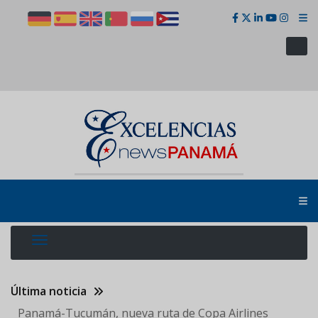
Pasar
al
contenido
principal
Última noticia
Panamá-Tucumán, nueva ruta de Copa Airlines