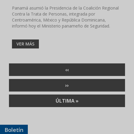
Panamá asumió la Presidencia de la Coalición Regional
Contra la Trata de Personas, integrada por
Centroamérica, México y República Dominicana,
informó hoy el Ministerio panameño de Seguridad.
VER MÁS
Paginación
PÁGINA
‹‹
ANTERIOR
SIGUIENTE
››
PÁGINA
ÚLTIMA
ÚLTIMA »
PÁGINA
Boletín