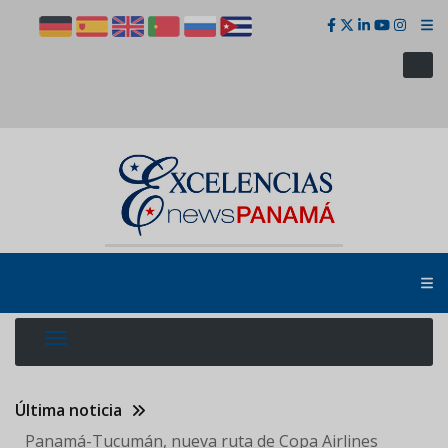
Pasar
al
contenido
principal
Última noticia
Panamá-Tucumán, nueva ruta de Copa Airlines